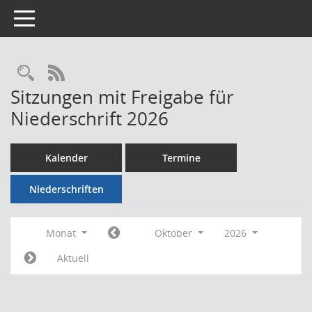
Toggle navigation
Rechercheauswahl
RSS-Feed
Sitzungen mit Freigabe für
Niederschrift 2026
Kalender
Termine
Niederschriften
Monat
Oktober
2026
Aktuell