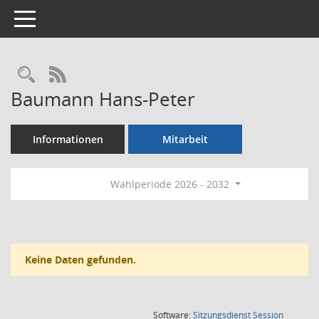
Toggle navigation
Rechercheauswahl
RSS-Feed
Baumann Hans-Peter
Informationen
Mitarbeit
Wahlperiode 2026 - 2032
Keine Daten gefunden.
(Wird in
Software:
Sitzungsdienst
Session