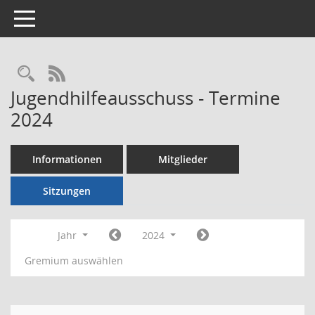
Toggle navigation
Rechercheauswahl
RSS-Feed
Jugendhilfeausschuss - Termine
2024
Informationen
Mitglieder
Sitzungen
Jahr
2024
Gremium auswählen