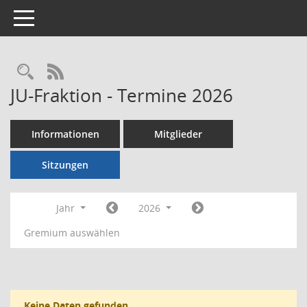
Toggle navigation
Rechercheauswahl
RSS-Feed
JU-Fraktion - Termine 2026
Informationen
Mitglieder
Sitzungen
Jahr
2026
Gremium auswählen
Keine Daten gefunden.