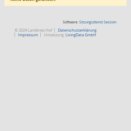
(Wird in
Software:
Sitzungsdienst
Session
© 2024 Landkreis Hof
Datenschutzerklärung
Impressum
Umsetzung:
LivingData GmbH