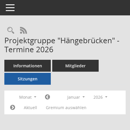
Toggle navigation
Rechercheauswahl
RSS-Feed
Projektgruppe "Hängebrücken" -
Termine 2026
Informationen
Mitglieder
Sitzungen
Monat
Januar
2026
Aktuell
Gremium auswählen