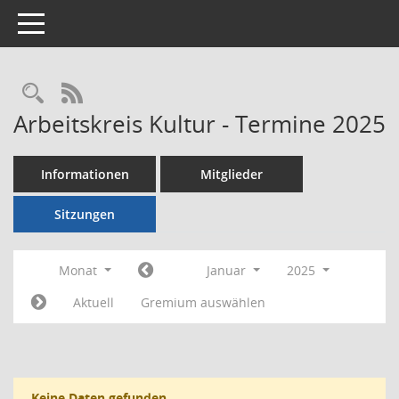
Toggle navigation
Rechercheauswahl
RSS-Feed
Arbeitskreis Kultur - Termine 2025
Informationen
Mitglieder
Sitzungen
Monat
Januar
2025
Aktuell
Gremium auswählen
Keine Daten gefunden.