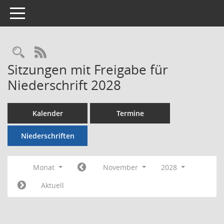
Toggle navigation
Rechercheauswahl
RSS-Feed
Sitzungen mit Freigabe für
Niederschrift 2028
Kalender
Termine
Niederschriften
Monat
November
2028
Aktuell