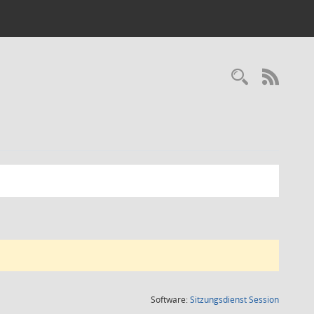
Recherc
RSS-
(Wird in
Software:
Sitzungsdienst
Session