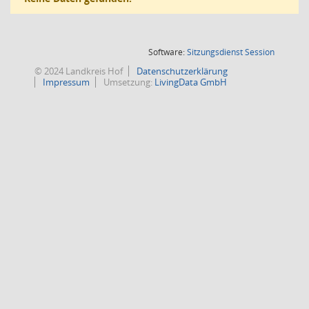
(Wird in
Software:
Sitzungsdienst
Session
© 2024 Landkreis Hof
Datenschutzerklärung
Impressum
Umsetzung:
LivingData GmbH