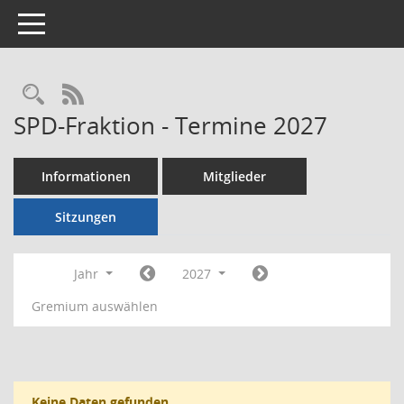
Toggle navigation
Rechercheauswahl
RSS-Feed
SPD-Fraktion - Termine 2027
Informationen
Mitglieder
Sitzungen
Jahr
2027
Gremium auswählen
Keine Daten gefunden.