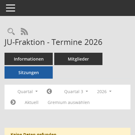
Toggle navigation
Rechercheauswahl
RSS-Feed
JU-Fraktion - Termine 2026
Informationen
Mitglieder
Sitzungen
Quartal
Quartal 3
2026
Aktuell
Gremium auswählen
Keine Daten gefunden.