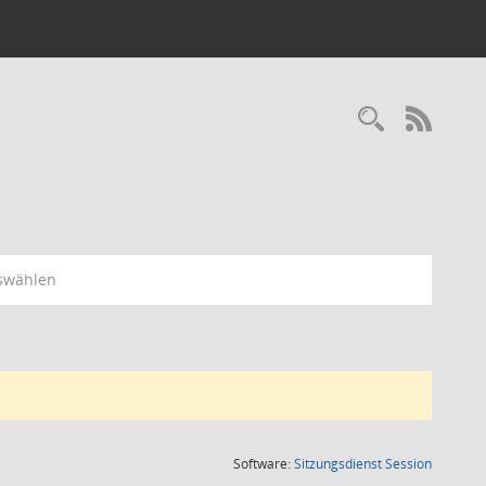
Recherc
RSS-
swählen
(Wird in
Software:
Sitzungsdienst
Session