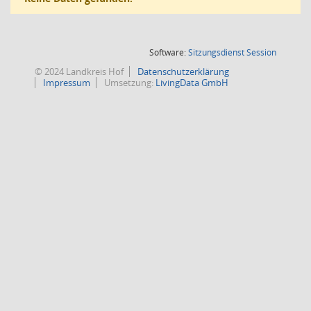
(Wird in
Software:
Sitzungsdienst
Session
© 2024 Landkreis Hof
Datenschutzerklärung
Impressum
Umsetzung:
LivingData GmbH