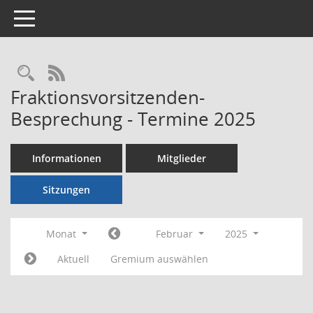
Toggle navigation
Rechercheauswahl
RSS-Feed
Fraktionsvorsitzenden-
Besprechung - Termine 2025
Informationen
Mitglieder
Sitzungen
Monat
Februar
2025
Aktuell
Gremium auswählen