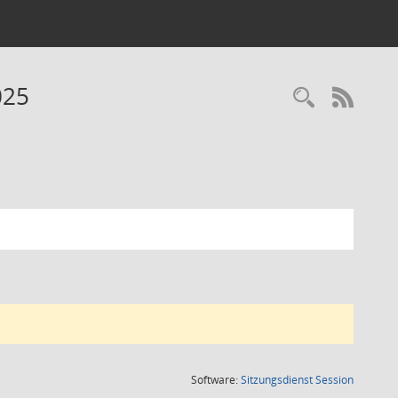
025
Recherc
RSS-
(Wird in
Software:
Sitzungsdienst
Session