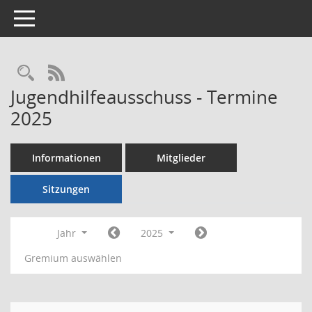
Toggle navigation
Rechercheauswahl
RSS-Feed
Jugendhilfeausschuss - Termine
2025
Informationen
Mitglieder
Sitzungen
Jahr
2025
Gremium auswählen