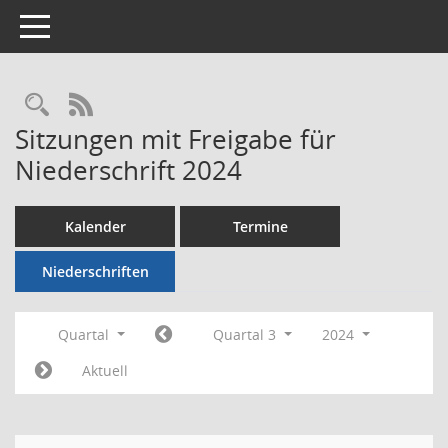
Toggle navigation
Rechercheauswahl
RSS-Feed
Sitzungen mit Freigabe für
Niederschrift 2024
Kalender
Termine
Niederschriften
Quartal
Quartal 3
2024
Aktuell