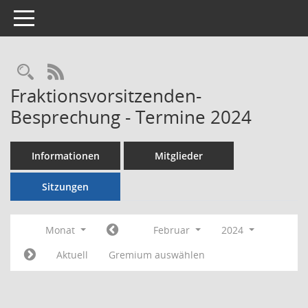
Toggle navigation
Rechercheauswahl
RSS-Feed
Fraktionsvorsitzenden-
Besprechung - Termine 2024
Informationen
Mitglieder
Sitzungen
Monat
Februar
2024
Aktuell
Gremium auswählen