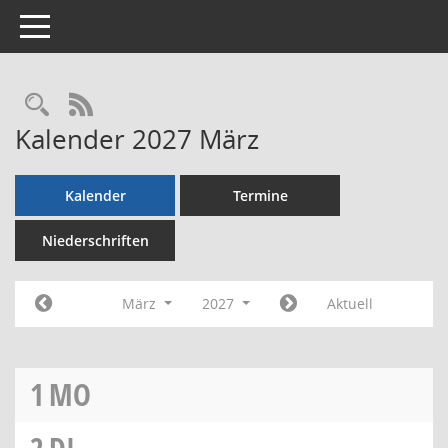
Toggle navigation
Rechercheauswahl
RSS-Feed
Kalender 2027 März
Kalender
Termine
Niederschriften
März
2027
Aktuell
1
MO