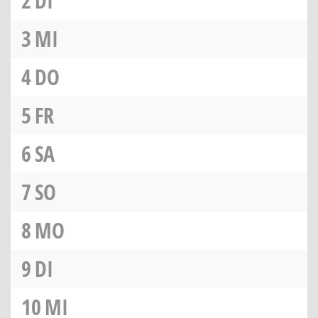
2
DI
3
MI
4
DO
5
FR
6
SA
7
SO
8
MO
9
DI
10
MI