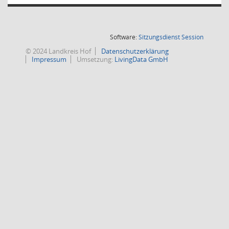
(Wird in
Software:
Sitzungsdienst
Session
© 2024 Landkreis Hof
Datenschutzerklärung
Impressum
Umsetzung:
LivingData GmbH