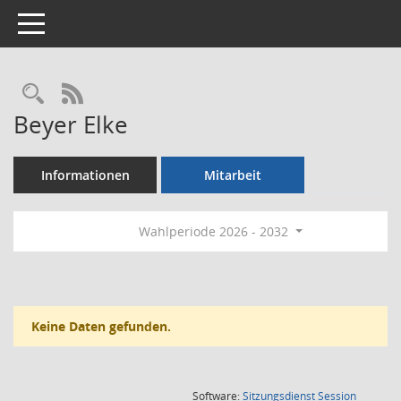
Toggle navigation
Rechercheauswahl
RSS-Feed
Beyer Elke
Informationen
Mitarbeit
Wahlperiode 2026 - 2032
Keine Daten gefunden.
(Wird in
Software:
Sitzungsdienst
Session