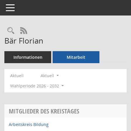
Toggle navigation
Rechercheauswahl
RSS-Feed
Bär Florian
Informationen
Mitarbeit
Aktuell
Aktuell
Wahlperiode 2026 - 2032
MITGLIEDER DES KREISTAGES
Arbeitskreis Bildung