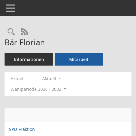
Toggle navigation
Rechercheauswahl
RSS-Feed
Bär Florian
Informationen
Mitarbeit
Aktuell
Aktuell
Wahlperiode 2026 - 2032
SPD-Fraktion