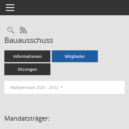
Toggle navigation
Rechercheauswahl
RSS-Feed
Bauausschuss
Informationen
Mitglieder
Sitzungen
Wahlperiode 2026 - 2032
Mandatsträger: