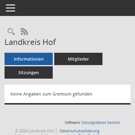
Toggle navigation
Rechercheauswahl
RSS-Feed
Landkreis Hof
Informationen
Mitglieder
Sitzungen
Keine Angaben zum Gremium gefunden.
(Wird in
Software:
Sitzungsdienst
Session
© 2024 Landkreis Hof
Datenschutzerklärung